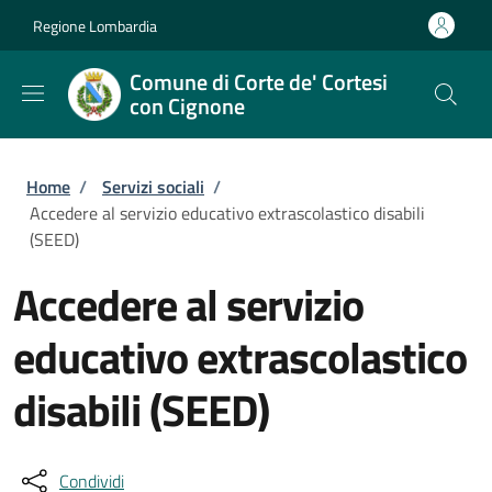
Salta al contenuto principale
Skip to footer content
Regione Lombardia
Comune di Corte de' Cortesi
con Cignone
Briciole di pane
Home
/
Servizi sociali
/
Accedere al servizio educativo extrascolastico disabili
(SEED)
Accedere al servizio
educativo extrascolastico
disabili (SEED)
Condividi