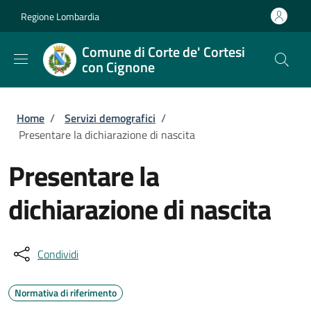
Salta al contenuto principale
Skip to footer content
Regione Lombardia
Comune di Corte de' Cortesi
con Cignone
Briciole di pane
Home
/
Servizi demografici
/
Presentare la dichiarazione di nascita
Presentare la
dichiarazione di nascita
Condividi
Normativa di riferimento