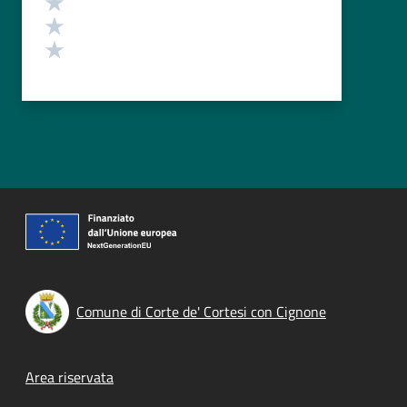
Valuta 3 stelle su 5
Valuta 2 stelle su 5
Valuta 1 stelle su 5
Comune di Corte de' Cortesi con Cignone
Footer menu
Area riservata