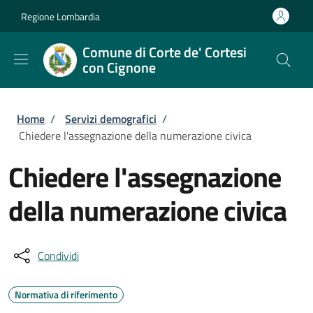
Salta al contenuto principale
Skip to footer content
Regione Lombardia
Comune di Corte de' Cortesi
con Cignone
Briciole di pane
Home
/
Servizi demografici
/
Chiedere l'assegnazione della numerazione civica
Chiedere l'assegnazione
della numerazione civica
Condividi
Normativa di riferimento