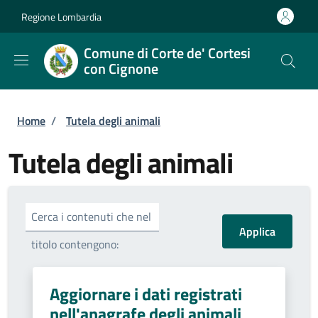
Salta al contenuto principale
Skip to footer content
Regione Lombardia
Comune di Corte de' Cortesi
con Cignone
Briciole di pane
Home
/
Tutela degli animali
Tutela degli animali
Cerca i contenuti che nel
titolo contengono:
Aggiornare i dati registrati
nell'anagrafe degli animali