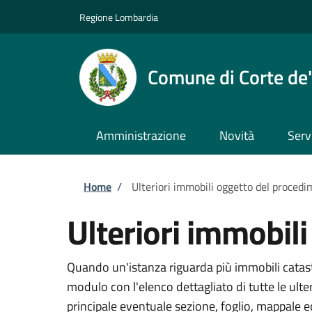
Salta al contenuto principale
Skip to footer content
Regione Lombardia
Comune di Corte de'
Amministrazione
Novità
Serv
Briciole di pane
Home
/
Ulteriori immobili oggetto del proced
Ulteriori immobil
Quando un'istanza riguarda più immobili catasta
modulo con l'elenco dettagliato di tutte le ult
principale eventuale sezione, foglio, mappale 