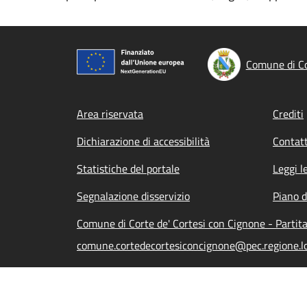
Comune di Co
Footer menu
Area riservata
Crediti
Dichiarazione di accessibilità
Contatt
Statistiche del portale
Leggi l
Segnalazione disservizio
Piano d
Comune di Corte de' Cortesi con Cignone - Parti
comune.cortedecortesiconcignone@pec.regione.lo