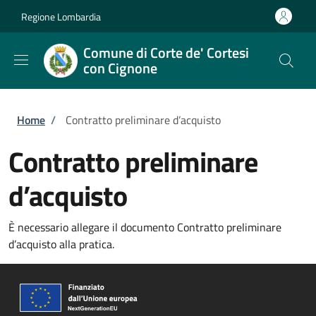
Salta al contenuto principale
Skip to footer content
Regione Lombardia
Comune di Corte de' Cortesi
con Cignone
Briciole di pane
Home
/
Contratto preliminare d’acquisto
Contratto preliminare
d’acquisto
È necessario allegare il documento Contratto preliminare
d’acquisto alla pratica.