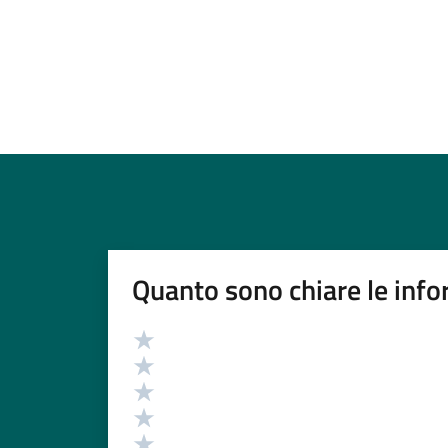
Quanto sono chiare le info
Valutazione
Valuta 5 stelle su 5
Valuta 4 stelle su 5
Valuta 3 stelle su 5
Valuta 2 stelle su 5
Valuta 1 stelle su 5