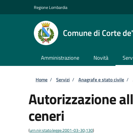
Salta al contenuto principale
Skip to footer content
Regione Lombardia
Comune di Corte de'
Amministrazione
Novità
Serv
Briciole di pane
Home
/
Servizi
/
Anagrafe e stato civile
/
Autorizzazione all
ceneri
(
urn:nir:stato:legge:2001-03-30;130
)