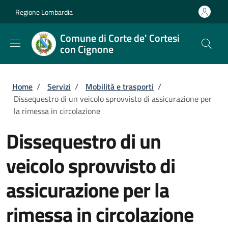
Salta al contenuto principale
Skip to footer content
Regione Lombardia
Comune di Corte de' Cortesi
con Cignone
Briciole di pane
Home
/
Servizi
/
Mobilità e trasporti
/
Dissequestro di un veicolo sprovvisto di assicurazione per
la rimessa in circolazione
Dissequestro di un
veicolo sprovvisto di
assicurazione per la
rimessa in circolazione