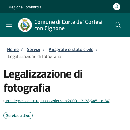
Salta al contenuto principale
Skip to footer content
Regione Lombardia
Comune di Corte de' Cortesi
con Cignone
Briciole di pane
Home
/
Servizi
/
Anagrafe e stato civile
/
Legalizzazione di fotografia
Legalizzazione di
fotografia
(
urn:nir:presidente.repubblica:decreto:2000-12-28;445~art34
)
Servizio attivo