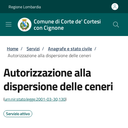
Salta al contenuto principale
Skip to footer content
Regione Lombardia
Comune di Corte de' Cortesi
con Cignone
Briciole di pane
Home
/
Servizi
/
Anagrafe e stato civile
/
Autorizzazione alla dispersione delle ceneri
Autorizzazione alla
dispersione delle ceneri
(
urn:nir:stato:legge:2001-03-30;130
)
Servizio attivo