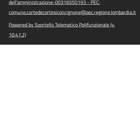
dell'amministrazione: 00316550193 - PEC:
comune.cortedecortesiconcignone@pec.regione.lombardia.it
Powered by Sportello Telematico Polifunzionale (v.
10.41.2)