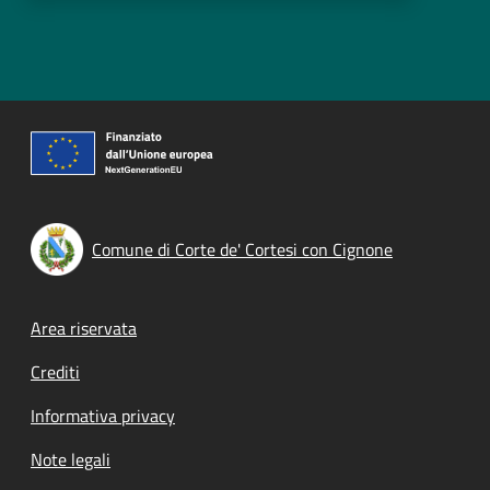
Comune di Corte de' Cortesi con Cignone
Footer menu
Area riservata
Crediti
Informativa privacy
Note legali