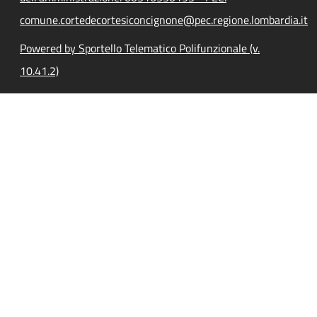
comune.cortedecortesiconcignone@pec.regione.lombardia.it
Powered by Sportello Telematico Polifunzionale (v.
10.41.2)