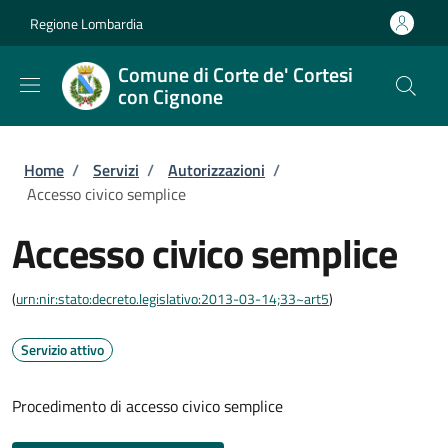
Salta al contenuto principale
Skip to footer content
Regione Lombardia
Comune di Corte de' Cortesi
con Cignone
Briciole di pane
Home
/
Servizi
/
Autorizzazioni
/
Accesso civico semplice
Accesso civico semplice
(
urn:nir:stato:decreto.legislativo:2013-03-14;33~art5
)
Servizio attivo
Procedimento di accesso civico semplice