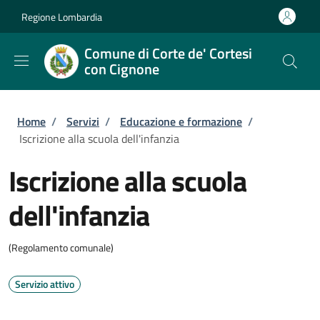
Salta al contenuto principale
Skip to footer content
Regione Lombardia
Comune di Corte de' Cortesi
con Cignone
Briciole di pane
Home
/
Servizi
/
Educazione e formazione
/
Iscrizione alla scuola dell'infanzia
Iscrizione alla scuola
dell'infanzia
(Regolamento comunale)
Servizio attivo