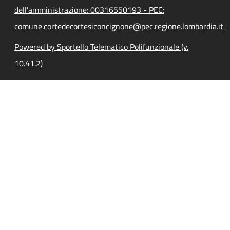
dell'amministrazione: 00316550193 - PEC:
comune.cortedecortesiconcignone@pec.regione.lombardia.it
Powered by Sportello Telematico Polifunzionale (v.
10.41.2)