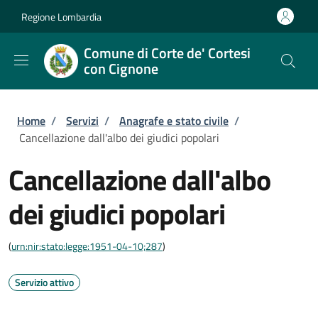
Salta al contenuto principale
Skip to footer content
Regione Lombardia
Comune di Corte de' Cortesi
con Cignone
Briciole di pane
Home
/
Servizi
/
Anagrafe e stato civile
/
Cancellazione dall'albo dei giudici popolari
Cancellazione dall'albo
dei giudici popolari
(
urn:nir:stato:legge:1951-04-10;287
)
Servizio attivo