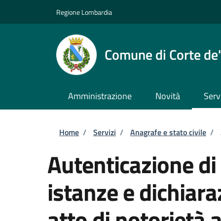
Salta al contenuto principale
Skip to footer content
Regione Lombardia
Comune di Corte de'
Amministrazione
Novità
Serv
Briciole di pane
Home
/
Servizi
/
Anagrafe e stato civile
/
Autenticazione di 
istanze e dichiara
atto di notorietà 