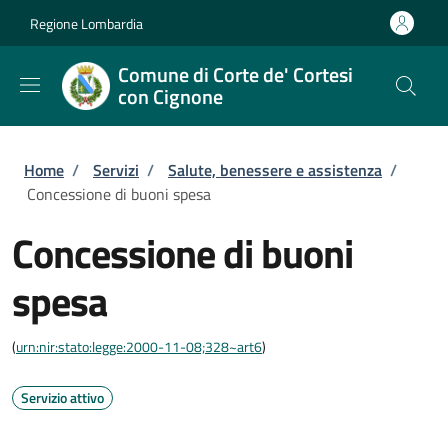
Salta al contenuto principale
Skip to footer content
Regione Lombardia
Comune di Corte de' Cortesi
con Cignone
Briciole di pane
Home
/
Servizi
/
Salute, benessere e assistenza
/
Concessione di buoni spesa
Concessione di buoni
spesa
(
urn:nir:stato:legge:2000-11-08;328~art6
)
Servizio attivo