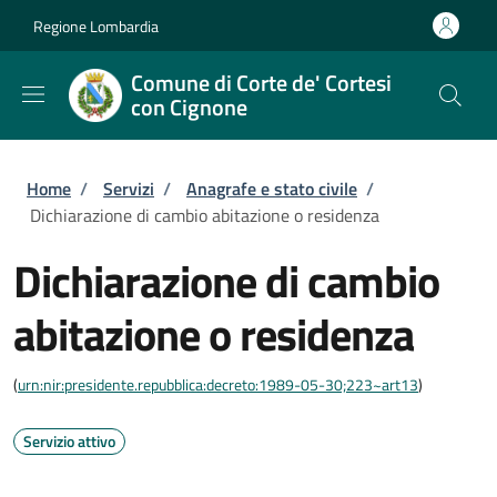
Salta al contenuto principale
Skip to footer content
Regione Lombardia
Comune di Corte de' Cortesi
con Cignone
Briciole di pane
Home
/
Servizi
/
Anagrafe e stato civile
/
Dichiarazione di cambio abitazione o residenza
Dichiarazione di cambio
abitazione o residenza
(
urn:nir:presidente.repubblica:decreto:1989-05-30;223~art13
)
Servizio attivo