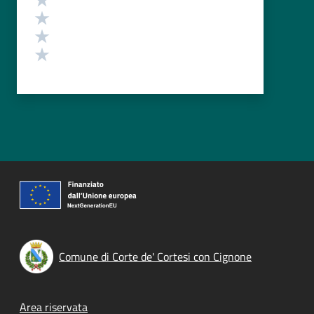
Valuta 3 stelle su 5
Valuta 2 stelle su 5
Valuta 1 stelle su 5
Comune di Corte de' Cortesi con Cignone
Footer menu
Area riservata