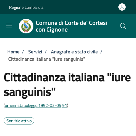
Salta al contenuto principale
Skip to footer content
Regione Lombardia
Comune di Corte de' Cortesi
con Cignone
Briciole di pane
Home
/
Servizi
/
Anagrafe e stato civile
/
Cittadinanza italiana "iure sanguinis"
Cittadinanza italiana "iure
sanguinis"
(
urn:nir:stato:legge:1992-02-05;91
)
Servizio attivo