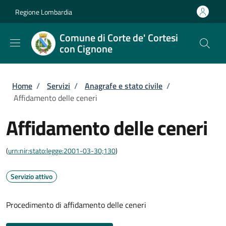
Salta al contenuto principale
Skip to footer content
Regione Lombardia
Comune di Corte de' Cortesi
con Cignone
Briciole di pane
Home
/
Servizi
/
Anagrafe e stato civile
/
Affidamento delle ceneri
Affidamento delle ceneri
(
urn:nir:stato:legge:2001-03-30;130
)
Servizio attivo
Procedimento di affidamento delle ceneri