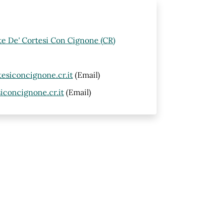
rte De' Cortesi Con Cignone (CR)
siconcignone.cr.it
(Email)
concignone.cr.it
(Email)