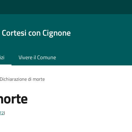
 Cortesi con Cignone
izi
Vivere il Comune
Dichiarazione di morte
morte
t72
)