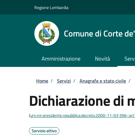
Salta al contenuto principale
Skip to footer content
Regione Lombardia
Comune di Corte de'
Amministrazione
Novità
Serv
Briciole di pane
Home
/
Servizi
/
Anagrafe e stato civile
/
Dichiarazione di 
(
urn:nir:presidente.repubblica:decreto:2000-11-03;396~ar
Servizio attivo