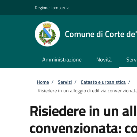
Salta al contenuto principale
Skip to footer content
Regione Lombardia
Comune di Corte de'
Amministrazione
Novità
Serv
Briciole di pane
Home
/
Servizi
/
Catasto e urbanistica
/
Risiedere in un alloggio di edilizia convenzionat
Risiedere in un all
convenzionata: c