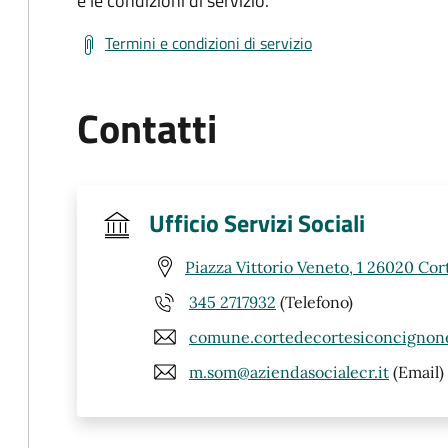
e le condizioni di servizio.
Termini e condizioni di servizio
Contatti
Ufficio Servizi Sociali
Piazza Vittorio Veneto, 1 26020 Co
345 2717932
(Telefono)
comune.cortedecortesiconcignone
m.som@aziendasocialecr.it
(Email)