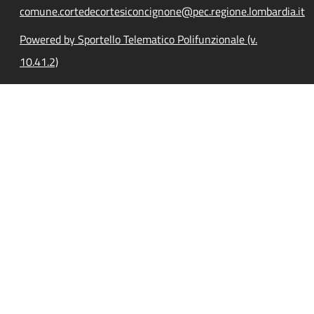
comune.cortedecortesiconcignone@pec.regione.lombardia.it
Powered by Sportello Telematico Polifunzionale (v.
10.41.2)