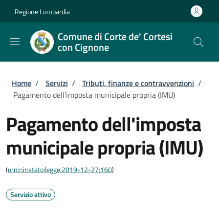
Salta al contenuto principale
Skip to footer content
Regione Lombardia
Comune di Corte de' Cortesi
con Cignone
Briciole di pane
Home
/
Servizi
/
Tributi, finanze e contravvenzioni
/
Pagamento dell'imposta municipale propria (IMU)
Pagamento dell'imposta
municipale propria (IMU)
(
urn:nir:stato:legge:2019-12-27;160
)
Servizio attivo