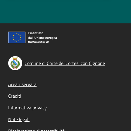
Comune di Corte de' Cortesi con Cignone
Footer menu
Area riservata
Crediti
Informativa privacy
Note legali
Dichiarazione di accessibilità