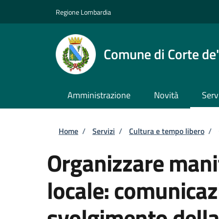
Salta al contenuto principale
Skip to footer content
Regione Lombardia
Comune di Corte de'
Amministrazione
Novità
Serv
Briciole di pane
Home
/
Servizi
/
Cultura e tempo libero
/
Organizzare manif
locale: comunicaz
svolgimento dell