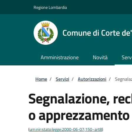
Salta al contenuto principale
Skip to footer content
Regione Lombardia
Comune di Corte de'
Amministrazione
Novità
Serv
Briciole di pane
Home
/
Servizi
/
Autorizzazioni
/
Segnala
Segnalazione, re
o apprezzamento
(
urn:nir:stato:legge:2000-06-07;150~art8
)