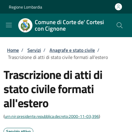
Salta al contenuto principale
Skip to footer content
Regione Lombardia
Comune di Corte de' Cortesi
con Cignone
Briciole di pane
Home
/
Servizi
/
Anagrafe e stato civile
/
Trascrizione di atti di stato civile formati all'estero
Trascrizione di atti di
stato civile formati
all'estero
(
urn:nir:presidente.repubblica:decreto:2000-11-03;396
)
Servizio attivo