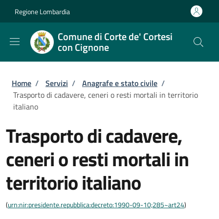
Salta al contenuto principale
Skip to footer content
Regione Lombardia
Comune di Corte de' Cortesi
con Cignone
Briciole di pane
Home
/
Servizi
/
Anagrafe e stato civile
/
Trasporto di cadavere, ceneri o resti mortali in territorio
italiano
Trasporto di cadavere,
ceneri o resti mortali in
territorio italiano
(
urn:nir:presidente.repubblica:decreto:1990-09-10;285~art24
)