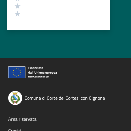
Valuta 2 stelle su 5
Valuta 1 stelle su 5
Comune di Corte de' Cortesi con Cignone
Footer menu
Area riservata
Crediti