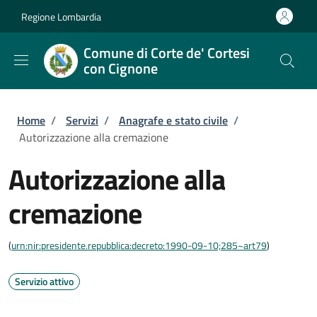
Salta al contenuto principale
Skip to footer content
Regione Lombardia
Comune di Corte de' Cortesi
con Cignone
Briciole di pane
Home
/
Servizi
/
Anagrafe e stato civile
/
Autorizzazione alla cremazione
Autorizzazione alla
cremazione
(
urn:nir:presidente.repubblica:decreto:1990-09-10;285~art79
)
Servizio attivo