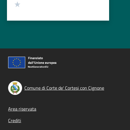
Valuta 1 stelle su 5
Comune di Corte de' Cortesi con Cignone
Footer menu
Area riservata
Crediti