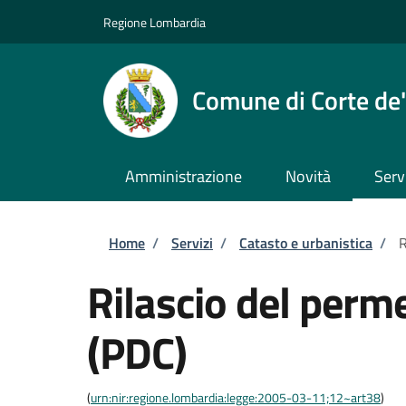
Salta al contenuto principale
Skip to footer content
Regione Lombardia
Comune di Corte de'
Amministrazione
Novità
Serv
Briciole di pane
Home
/
Servizi
/
Catasto e urbanistica
/
R
Rilascio del perme
(PDC)
(
urn:nir:regione.lombardia:legge:2005-03-11;12~art38
)